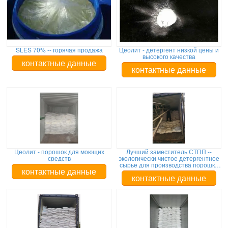
SLES 70% -- горячая продажа
Цеолит - детергент низкой цены и
высокого качества
контактные данные
контактные данные
Цеолит - порошок для моющих
Лучший заместитель СТПП --
средств
экологически чистое детергентное
сырье для производства порошка
для моющих средств
контактные данные
контактные данные