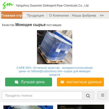
Yangzhou Guanmin Detergent Raw Chemicals Co., Ltd
Главная страница
Продукция
О Компании
Наша фабрика
>>
Моющее сырье
Качество
поставщик
CAPB 35%--Отличное качество - конкурентоспособная
цена--от billnai@csdschina.com--сырье для моющих
средств
Лучшая цена
контактные данные