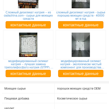
Сложный дизиликат натрия -- из
сложный дисиликат натрия - сырье
csdschina.com-- сырье для моющих
порошка моющих средств - 40000
средств
мт в год
контактные данные
контактные данные
модифицированный силикат
модифицированный силикат
натрия -- лучшая замена
натрия - экологически чистый
триполифосфату натрия (STPP) --
компонент для производства
низкие цены -- для производства
стирального порошка, 3000
стирального порошка
метрических тонн в месяц
контактные данные
контактные данные
Моющее сырье
порошок моющих средств OEM
Пищевая добавка
Косметическое сырье
цеолит