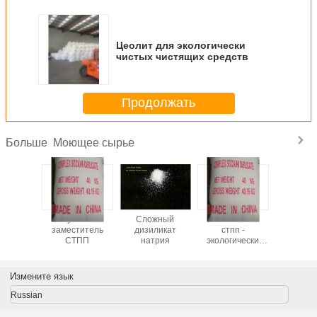
Цеолит для экологически
чистых чистящих средств
Продолжать
Моющее сырье
Больше
ит -
лучший
Сложный
Заместитель
CSDS - 
т низкой
заместитель
дизиликат
стпп -
произво
высокого
СТПП
натрия
экологически
моющих с
ства
чистый
- бе
загряз
Измените язык
Russian