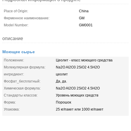
Place of Origin:
China
Фирменное наименование:
GM
Model Number:
GM0001
описание
Моющее сырье
Положение:
Цеолит - класс моющего средства
Молекулярная формула:
Na2O Al2O3 2SiO2 4.5H2O
ингредиент:
цеолит
Фосфат_бесплатный:
Да, да.
Химическая формула:
Na2O Al2O3 2SiO2 4.5H2O
Стандарты классов:
Уровень моющих средств
Форма:
Порошок
Упаковка:
25 кг/пакет или 1000 кг/пакет