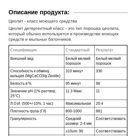
Описание продукта:
Цеолит - класс моющего средства
Цеолит детергентный класс - это тип порошка цеолита,
который обычно используется в производстве моющих
средств и мыльных батончиков.
Спецификация
Стандартный
Результат
Внешний вид
Белый мелкий
Белый мелкий
порошок
порошок
Способность к обмену
310 минут
330
кальция (MgCaCO3/g Zeolite)
Белость в %
95 минут
96
Значение pH (1% раствор,
11.3 Макс
11
25°C)
Л.О.И. (500+/-10%, 1 час)
Максимальная
20.4
Плотность груза (Г/I)
800-1000
881
Гранулярность
Средний
Соответствовать
размер: 2-4 мм
≥10um: 90
Соответствовать