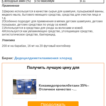
Свободный амин (%)
0.50 максимум
0.11
Применение
1Широко используется в качестве сырья для шампуня, пузырьковой ванны,
жидкого мыла, бытового моющего средства, средства для очистки лица и
т.д.
2Особенно подходит для применения в мягких детских шампунях, детских
пузырьках, детских средствах по уходу за кожей.
3.Используется в средствах для ухода за волосами и кожей.
4Используется как увлажняющее средство, утолщающее средство,
антистатическое средство, бактерицид.
Упаковка
200 кг на барабан, 16 мт на 20 футовый контейнер
Дидецилдиметиламмония хлорид
Бирки:
Получить лучшую цену для
Кокамидопропилбетаин 35%--
Отличное качество -
конкурентоспособная цена--
производство жидких моющих
средств
Продолжать