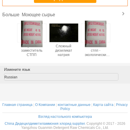
Моющее сырье
Больше
ит -
лучший
Сложный
Заместитель
CSDS - 
т низкой
заместитель
дизиликат
стпп -
произво
высокого
СТПП
натрия
экологически
моющих с
ства
чистый
- бе
загряз
Измените язык
Russian
Главная страница
|
О Компании
|
контактные данные
|
Карта сайта
|
Privacy
Policy
Взгляд настольного компьютера
China Дидецилдиметиламмония хлорид supplier.
Copyright © 2017 - 2026
Yangzhou Guanmin Detergent Raw Chemicals Co., Ltd.