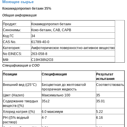
Моющее сырье
Кокамидопропил бетаин 35%
Общая информация
Продукт:
Кокамидопропил бетаин
Синонимы:
Коко-бетаин, CAB, CAPB
Код ГС
34
CAS No.
61789-40-0
Категория:
Амфотерическое поверхностно-активное вещество
No EINECS:
263-058-8
МФ:
C19H38N2O3
Спецификация и СОО
Позиции
Спецификация
Результат
испытания
Внешний вид ((25°C)
Бесцветная до желтоватой
Соответствовать
прозрачная жидкость
Цвет (Hazen)
Максимально 100
35
Содержание твердых
35±2
35.01
веществ ((%)
Хлорид натрия ((%)
6.0 максимум
5.22
PH ((5% водный
4-7
6.16
раствор)