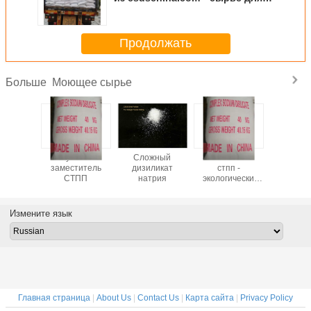
моющих средств
Продолжать
Моющее сырье
Больше
ит -
лучший
Сложный
Заместитель
CSDS - 
т низкой
заместитель
дизиликат
стпп -
произво
высокого
СТПП
натрия
экологически
моющих с
ства
чистый
- бе
загряз
Измените язык
Главная страница
|
About Us
|
Contact Us
|
Карта сайта
|
Privacy Policy