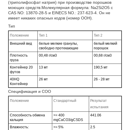
(триполифосфат натрия) при производстве порошков
моющих средств.Молекулярная формула: Na2Si2O5 с
CAS NO: 13870-28-5 и EINECS NO.: 237-623-4. Он не
имеет никаких опасных кодов (номер ООН).
Тип
Положение
Тип 1
Тип 2
Внешний вид
белые мелкие гранулы,
белый мелкий
свободно протекающие
порошок
Плотность
00,48 г/см3
00,68 г/см3
груза
Контейнер 20
13 мт
190,5 мт
футов
40HQ
26 мт
26 - 28 мт
Контейнер
Спецификация и СОО
Положение
Стандартный
Результат
испытания
Способность обмена
>= 400
441.06
кальция
mgCaCO3/gCSDS
Влажность:
<= 5%
2.5