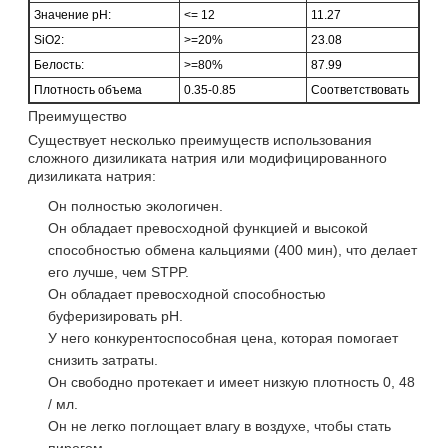
Значение pH:
<= 12
11.27
SiO2:
>=20%
23.08
Белость:
>=80%
87.99
Плотность объема
0.35-0.85
Соответствовать
Преимущество
Существует несколько преимуществ использования
сложного дизиликата натрия или модифицированного
дизиликата натрия:
Он полностью экологичен.
Он обладает превосходной функцией и высокой
способностью обмена кальциями (400 мин), что делает
его лучше, чем STPP.
Он обладает превосходной способностью
буферизировать pH.
У него конкурентоспособная цена, которая помогает
снизить затраты.
Он свободно протекает и имеет низкую плотность 0, 48
/ мл.
Он не легко поглощает влагу в воздухе, чтобы стать
пирогом.