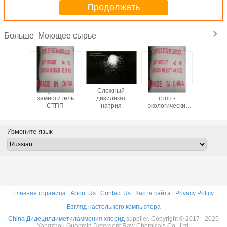
Продолжать
Моющее сырье
Больше
ит -
лучший
Сложный
Заместитель
CSDS - 
т низкой
заместитель
дизиликат
стпп -
произво
высокого
СТПП
натрия
экологически
моющих с
ства
чистый
- бе
загряз
Измените язык
Главная страница
|
About Us
|
Contact Us
|
Карта сайта
|
Privacy Policy
Взгляд настольного компьютера
China Дидецилдиметиламмония хлорид
supplier. Copyright © 2017 - 2025
Yangzhou Guanmin Detergent Raw Chemicals Co., Ltd.