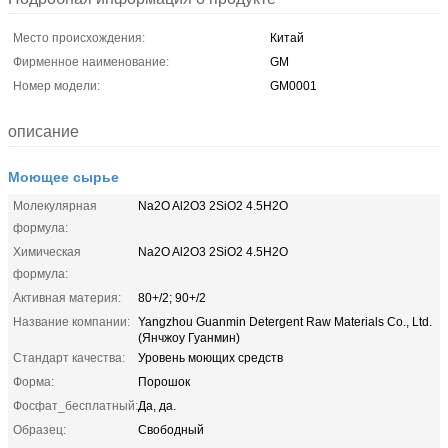
Место происхождения:
Китай
Фирменное наименование:
GM
Номер модели:
GM0001
описание
Моющее сырье
Молекулярная
Na2O Al2O3 2SiO2 4.5H2O
формула:
Химическая
Na2O Al2O3 2SiO2 4.5H2O
формула:
Активная материя:
80+/2; 90+/2
Название компании:
Yangzhou Guanmin Detergent Raw Materials Co., Ltd.
(Янчжоу Гуанмин)
Стандарт качества:
Уровень моющих средств
Форма:
Порошок
Фосфат_бесплатный:
Да, да.
Образец:
Свободный