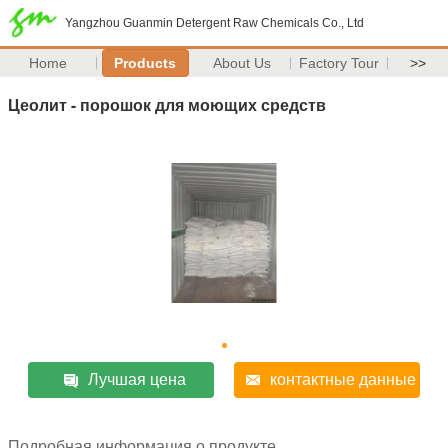
Yangzhou Guanmin Detergent Raw Chemicals Co., Ltd
Home
Products
About Us
Factory Tour
>>
Цеолит - порошок для моющих средств
Лучшая цена
контактные данные
Подробная информация о продукте