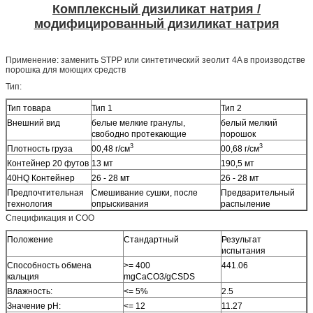
Комплексный дизиликат натрия /
модифицированный дизиликат натрия
Применение: заменить STPP или синтетический зеолит 4A в производстве
порошка для моющих средств
Тип:
Тип товара
Тип 1
Тип 2
Внешний вид
белые мелкие гранулы,
белый мелкий
свободно протекающие
порошок
3
3
Плотность груза
00,48 г/см
00,68 г/см
Контейнер 20 футов
13 мт
190,5 мт
40HQ Контейнер
26 - 28 мт
26 - 28 мт
Предпочтительная
Смешивание сушки, после
Предварительный
технология
опрыскивания
распыление
Спецификация и СОО
Положение
Стандартный
Результат
испытания
Способность обмена
>= 400
441.06
кальция
mgCaCO3/gCSDS
Влажность:
<= 5%
2.5
Значение pH:
<= 12
11.27