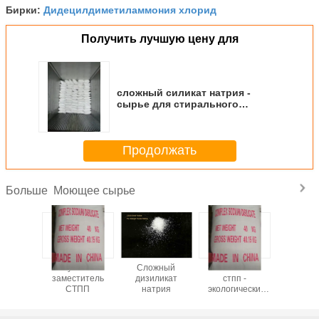
Дидецилдиметиламмония хлорид
Бирки:
Получить лучшую цену для
сложный силикат натрия -
сырье для стирального
порошка по хорошей цене
Продолжать
Моющее сырье
Больше
ит -
лучший
Сложный
Заместитель
CSDS - 
т низкой
заместитель
дизиликат
стпп -
произво
высокого
СТПП
натрия
экологически
моющих с
ства
чистый
- бе
загряз