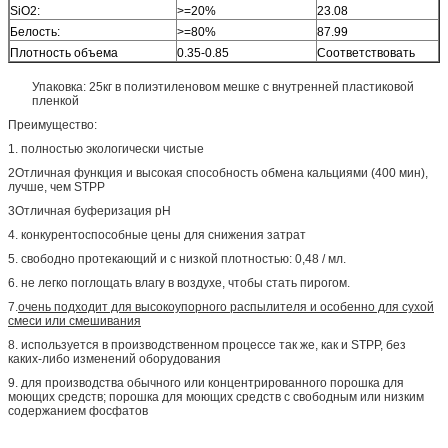
SiO2:
>=20%
23.08
Белость:
>=80%
87.99
Плотность объема
0.35-0.85
Соответствовать
Упаковка: 25кг в полиэтиленовом мешке с внутренней пластиковой
пленкой
Преимущество:
1. полностью экологически чистые
2Отличная функция и высокая способность обмена кальциями (400 мин),
лучше, чем STPP
3Отличная буферизация pH
4. конкурентоспособные цены для снижения затрат
5. свободно протекающий и с низкой плотностью: 0,48 / мл.
6. не легко поглощать влагу в воздухе, чтобы стать пирогом.
7.
очень подходит для высокоупорного распылителя и особенно для сухой
смеси или смешивания
8. используется в производственном процессе так же, как и STPP, без
каких-либо изменений оборудования
9. для производства обычного или концентрированного порошка для
моющих средств; порошка для моющих средств с свободным или низким
содержанием фосфатов