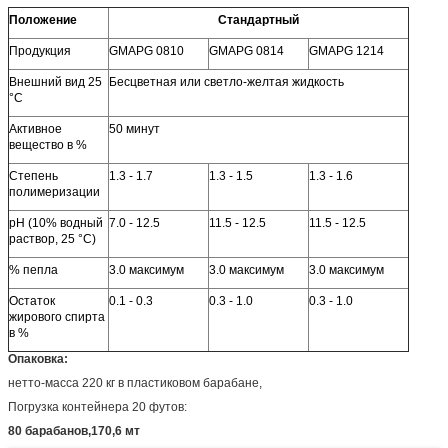
Положение
Стандартный
Продукция
GMAPG 0810
GMAPG 0814
GMAPG 1214
Внешний вид 25
Бесцветная или светло-желтая жидкость
°C
Активное
50 минут
вещество в %
Степень
1.3 - 1.7
1.3 - 1.5
1.3 - 1.6
полимеризации
pH (10% водный
7.0 - 12.5
11.5 - 12.5
11.5 - 12.5
раствор, 25 °C)
% пепла
3.0 максимум
3.0 максимум
3.0 максимум
Остаток
0.1 - 0.3
0.3 - 1.0
0.3 - 1.0
жирового спирта
в %
Опаковка:
нетто-масса 220 кг в пластиковом барабане,
Погрузка контейнера 20 футов:
80 барабанов,170,6 мт