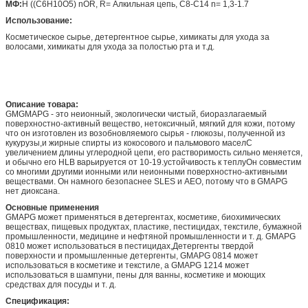
МФ:
H ((C6H10O5) nOR, R= Алкильная цепь, C8-C14 n= 1,3-1.7
Использование:
Косметическое сырье, детергентное сырье, химикаты для ухода за
волосами, химикаты для ухода за полостью рта и т.д.
Описание товара:
GMGMAPG - это неионный, экологически чистый, биоразлагаемый
поверхностно-активный вещество, нетоксичный, мягкий для кожи, потому
что он изготовлен из возобновляемого сырья - глюкозы, полученной из
кукурузы,и жирные спирты из кокосового и пальмового маселС
увеличением длины углеродной цепи, его растворимость сильно меняется,
и обычно его HLB варьируется от 10-19.устойчивость к теплуОн совместим
со многими другими ионными или неионными поверхностно-активными
веществами. Он намного безопаснее SLES и AEO, потому что в GMAPG
нет диоксана.
Основные применения
GMAPG может применяться в детергентах, косметике, биохимических
веществах, пищевых продуктах, пластике, пестицидах, текстиле, бумажной
промышленности, медицине и нефтяной промышленности и т. д. GMAPG
0810 может использоваться в пестицидах,Детергенты твердой
поверхности и промышленные детергенты, GMAPG 0814 может
использоваться в косметике и текстиле, а GMAPG 1214 может
использоваться в шампуни, пены для ванны, косметике и моющих
средствах для посуды и т. д.
Спецификация: