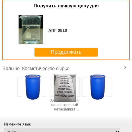
Получить лучшую цену для
АПГ 0810
Продолжать
Косметическое сырье
Больше
ованный
APG
Активированный
APG
триевый
полинатриевый
иликат
метасиликат
SM)
(APSM)
Измените язык