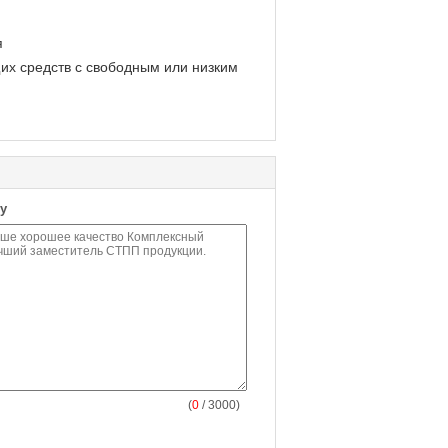
я
их средств с свободным или низким
у
(
0
/ 3000)