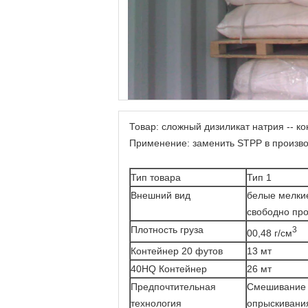
Товар: сложный дизиликат натрия -- к
Применение: заменить STPP в произв
Тип товара
Тип 1
Внешний вид
белые мелки
свободно пр
Плотность груза
3
00,48 г/см
Контейнер 20 футов
13 мт
40HQ Контейнер
26 мт
Предпочтительная
Смешивание 
технология
опрыскивани