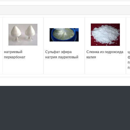
т
натриевый
Сульфат эфира
Слюнка из гидроксида
ц
перкарбонат
натрия лауриловый
калия
ф
п
п