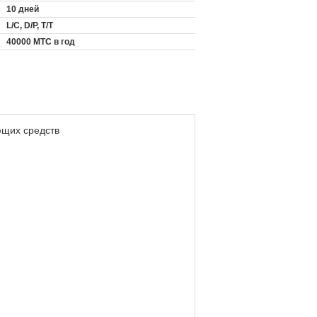
10 дней
L/C, D/P, T/T
40000 МТС в год
ющих средств