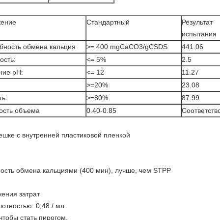
ение
Стандартный
Результат
испытания
бность обмена кальция
>= 400 mgCaCO3/gCSDS
441.06
ость:
<= 5%
2.5
ние pH:
<= 12
11.27
>=20%
23.08
ть:
>=80%
87.99
ость объема
0.40-0.85
Соответств
мешке с внутренней пластиковой пленкой
ость обмена кальциями (400 мин), лучше, чем STPP
жения затрат
отностью: 0,48 / мл.
 чтобы стать пирогом.