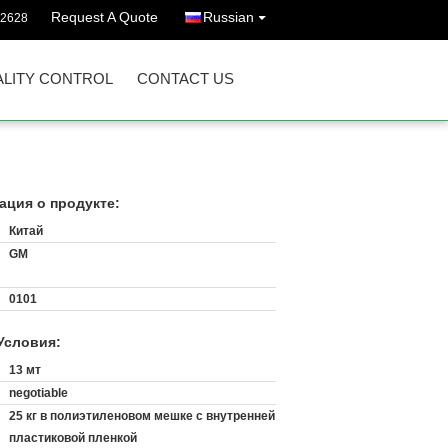
Request A Quote
Russian
72628
LITY CONTROL
CONTACT US
ция о продукте:
Китай
GM
0101
Условия:
:
13 мт
negotiable
25 кг в полиэтиленовом мешке с внутренней
пластиковой пленкой