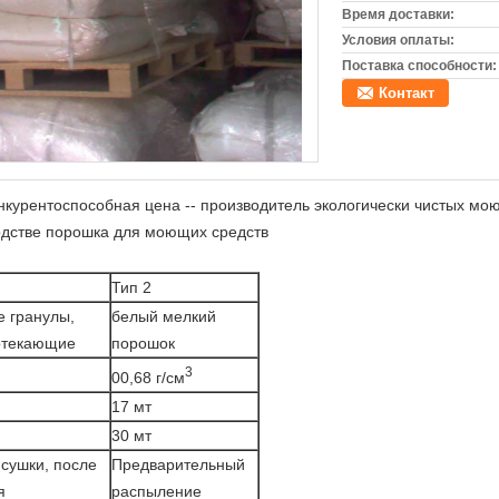
Время доставки:
Условия оплаты:
Поставка способности:
Контакт
онкурентоспособная цена -- производитель экологически чистых мо
одстве порошка для моющих средств
Тип 2
е гранулы,
белый мелкий
отекающие
порошок
3
00,68 г/см
17 мт
30 мт
сушки, после
Предварительный
я
распыление