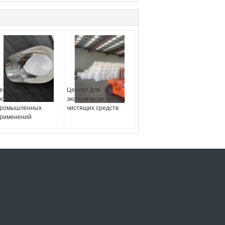
еолит 4А- без
Цеолит для
осфатов для
экологически чистых
ромышленных
чистящих средств
рименений