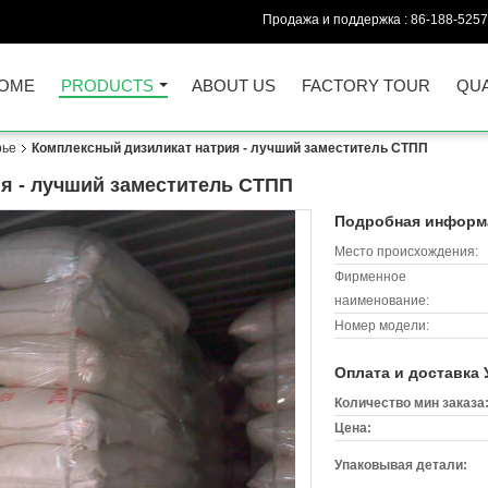
Продажа и поддержка :
86-188-525
OME
PRODUCTS
ABOUT US
FACTORY TOUR
QUA
рье
Комплексный дизиликат натрия - лучший заместитель СТПП
я - лучший заместитель СТПП
Подробная информа
Место происхождения:
Фирменное
наименование:
Номер модели:
Оплата и доставка 
Количество мин заказа
Цена:
Упаковывая детали: