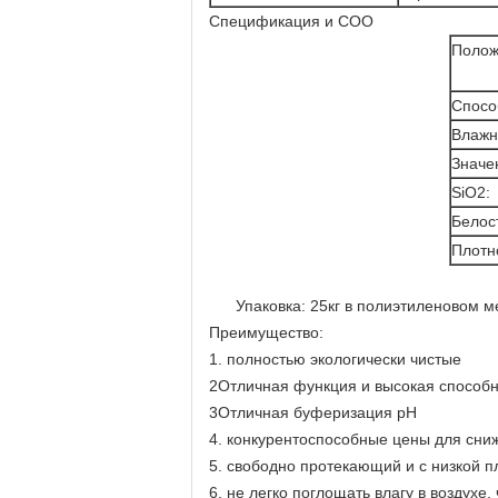
Спецификация и СОО
Полож
Спосо
Влажн
Значе
SiO2:
Белос
Плотн
Упаковка: 25кг в полиэтиленовом 
Преимущество:
1. полностью экологически чистые
2Отличная функция и высокая способн
3Отличная буферизация pH
4. конкурентоспособные цены для сни
5. свободно протекающий и с низкой пл
6. не легко поглощать влагу в воздухе,