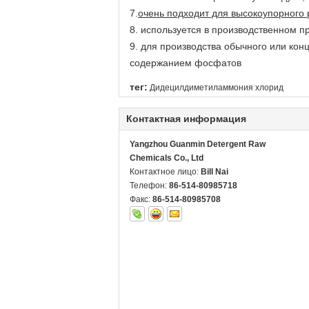
7.
очень подходит для высокоупорного
8. используется в производственном п
9. для производства обычного или ко
содержанием фосфатов
тег:
Дидецилдиметиламмония хлорид
Контактная информация
Yangzhou Guanmin Detergent Raw
Chemicals Co., Ltd
Контактное лицо:
Bill Nai
Телефон:
86-514-80985718
Факс:
86-514-80985708