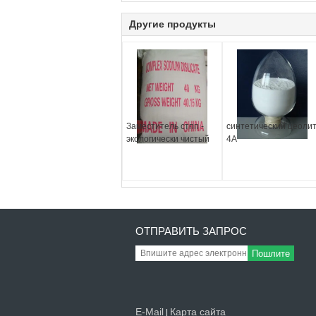
Другие продукты
Заместитель стпп -
синтетический цеоли
экологически чистый
4А
ОТПРАВИТЬ ЗАПРОС
Пошлите
E-Mail
Карта сайта
|