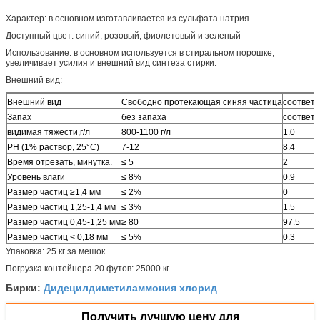
Характер: в основном изготавливается из сульфата натрия
Доступный цвет: синий, розовый, фиолетовый и зеленый
Использование: в основном используется в стиральном порошке,
увеличивает усилия и внешний вид синтеза стирки.
Внешний вид:
Внешний вид
Свободно протекающая синяя частица
соответс
Запах
без запаха
соответс
видимая тяжести,г/л
800-1100 г/л
1.0
PH (1% раствор, 25°C)
7-12
8.4
Время отрезать, минутка.
≤ 5
2
Уровень влаги
≤ 8%
0.9
Размер частиц ≥1,4 мм
≤ 2%
0
Размер частиц 1,25-1,4 мм
≤ 3%
1.5
Размер частиц 0,45-1,25 мм
≥ 80
97.5
Размер частиц < 0,18 мм
≤ 5%
0.3
Упаковка: 25 кг за мешок
Погрузка контейнера 20 футов: 25000 кг
Дидецилдиметиламмония хлорид
Бирки:
Получить лучшую цену для