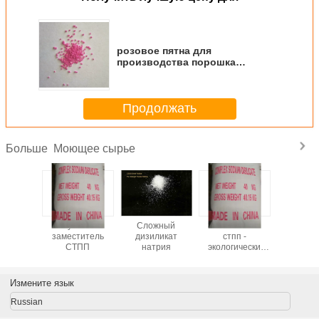
розовое пятна для
производства порошка
моющих средств
Продолжать
Моющее сырье
Больше
ит -
лучший
Сложный
Заместитель
CSDS - 
т низкой
заместитель
дизиликат
стпп -
произво
высокого
СТПП
натрия
экологически
моющих с
ства
чистый
- бе
загряз
Измените язык
Russian