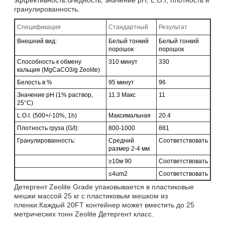
гранулированность.
Спецификация
Стандартный
Результат
Внешний вид:
Белый тонкий
Белый тонкий
порошок
порошок
Способность к обмену
310 минут
330
кальция (MgCaCO3/g Zeolite)
Белость в %
95 минут
96
Значение pH (1% раствор,
11.3 Макс
11
25°C)
L.O.I. (500+/-10%, 1h)
Максимальная
20.4
Плотность груза (G/I):
800-1000
881
Гранулированность:
Средний
Соответствовать
размер 2-4 мм
≥10м 90
Соответствовать
≤4um2
Соответствовать
Детергент Zeolite Grade упаковывается в пластиковые
мешки массой 25 кг с пластиковым мешком из
пленки.Каждый 20FT контейнер может вместить до 25
метрических тонн Zeolite Детергент класс.