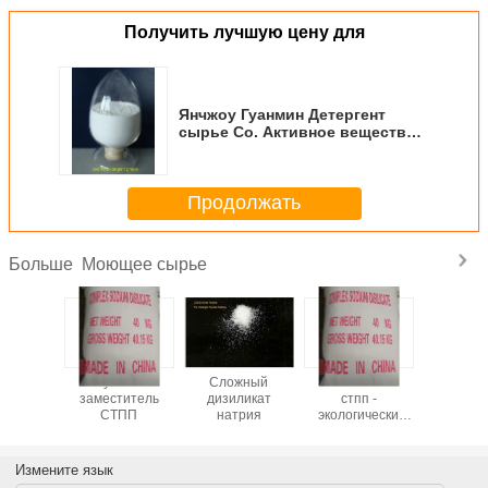
Получить лучшую цену для
Янчжоу Гуанмин Детергент
сырье Co. Активное вещество
90 /-2 Зеолит Ингредиент для
детергента
Продолжать
Моющее сырье
Больше
ит -
лучший
Сложный
Заместитель
CSDS - 
т низкой
заместитель
дизиликат
стпп -
произво
высокого
СТПП
натрия
экологически
моющих с
ства
чистый
- бе
загряз
Измените язык