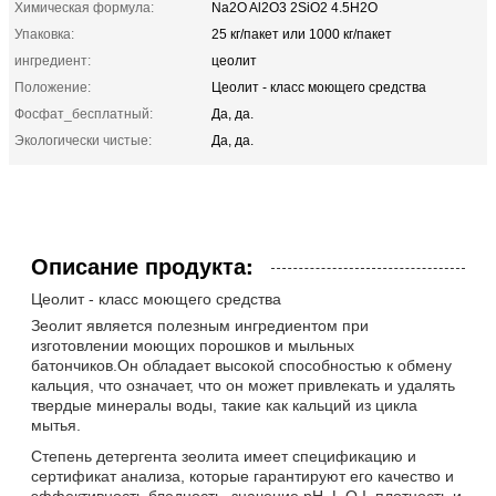
Химическая формула:
Na2O Al2O3 2SiO2 4.5H2O
Упаковка:
25 кг/пакет или 1000 кг/пакет
ингредиент:
цеолит
Положение:
Цеолит - класс моющего средства
Фосфат_бесплатный:
Да, да.
Экологически чистые:
Да, да.
Описание продукта:
Цеолит - класс моющего средства
Зеолит является полезным ингредиентом при
изготовлении моющих порошков и мыльных
батончиков.Он обладает высокой способностью к обмену
кальция, что означает, что он может привлекать и удалять
твердые минералы воды, такие как кальций из цикла
мытья.
Степень детергента зеолита имеет спецификацию и
сертификат анализа, которые гарантируют его качество и
эффективность.бледность, значение pH, L.O.I, плотность и