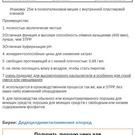
Упаковка: 25кг в полиэтиленовом мешке с внутренней пластиковой
пленкой
Преимущество:
1. полностью экологически чистые
2Отличная функция и высокая способность обмена кальциями (400 мин),
лучше, чем STPP
3Отличная буферизация pH
4. конкурентоспособные цены для снижения затрат
5. свободно протекающий и с низкой плотностью: 0,48 / мл.
6. не легко поглощать влагу в воздухе, чтобы стать пирогом.
7.
очень подходит для высокоупорного распылителя и особенно для сухой
смеси или смешивания
8. используется в производственном процессе так же, как и STPP, без
каких-либо изменений оборудования
9. для производства обычного или концентрированного порошка для
моющих средств; порошка для моющих средств с свободным или низким
содержанием фосфатов
Дидецилдиметиламмония хлорид
Бирки:
Получить лучшую цену для