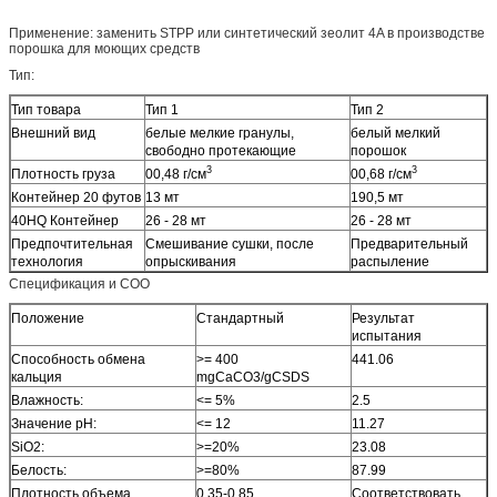
Применение: заменить STPP или синтетический зеолит 4A в производстве
порошка для моющих средств
Тип:
Тип товара
Тип 1
Тип 2
Внешний вид
белые мелкие гранулы,
белый мелкий
свободно протекающие
порошок
3
3
Плотность груза
00,48 г/см
00,68 г/см
Контейнер 20 футов
13 мт
190,5 мт
40HQ Контейнер
26 - 28 мт
26 - 28 мт
Предпочтительная
Смешивание сушки, после
Предварительный
технология
опрыскивания
распыление
Спецификация и СОО
Положение
Стандартный
Результат
испытания
Способность обмена
>= 400
441.06
кальция
mgCaCO3/gCSDS
Влажность:
<= 5%
2.5
Значение pH:
<= 12
11.27
SiO2:
>=20%
23.08
Белость:
>=80%
87.99
Плотность объема
0.35-0.85
Соответствовать