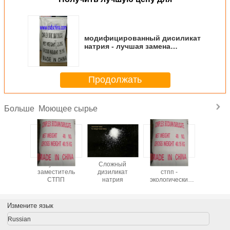
модифицированный дисиликат
натрия - лучшая замена
триполифосфата натрия (STPP)
- низкие цены
Продолжать
Моющее сырье
Больше
ит -
лучший
Сложный
Заместитель
CSDS - 
т низкой
заместитель
дизиликат
стпп -
произво
высокого
СТПП
натрия
экологически
моющих с
ства
чистый
- бе
загряз
Измените язык
Russian